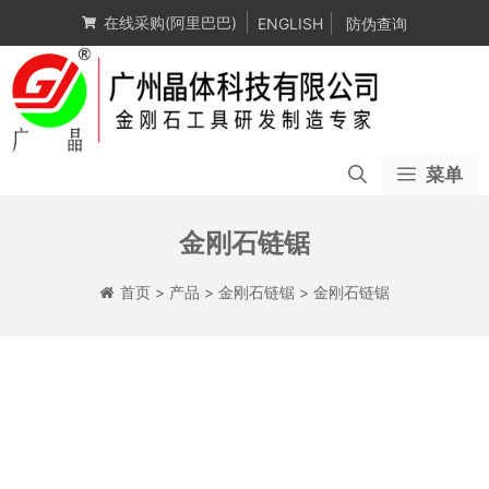
跳
在线采购(阿里巴巴)
ENGLISH
防伪查询
至
内
容
菜单
金刚石链锯
首页
>
产品
>
金刚石链锯
>
金刚石链锯