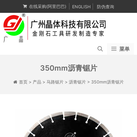
跳
在线采购(阿里巴巴)
ENGLISH
防伪查询
至
内
容
菜单
350mm沥青锯片
首页
>
产品
>
马路锯片
>
沥青锯片
>
350mm沥青锯片