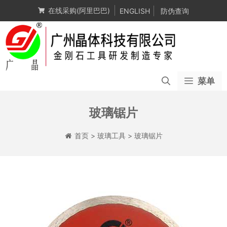
跳
在线采购(阿里巴巴)
ENGLISH
防伪查询
至
内
容
菜单
玻璃锯片
首页
>
玻璃工具
>
玻璃锯片