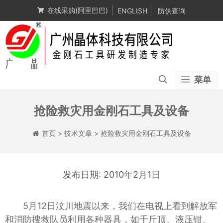
跳
在线采购(阿里巴巴)
ENGLISH
防伪查询
至
内
容
菜单
抢险救灾用金刚石工具及设备
首页
>
技术文章
>
抢险救灾用金刚石工具及设备
2010年2月1日
5月12日汶川地震以来，我们在电视上看到解放军
和消防搜救队员利用各种器具，如千斤顶、液压钳、