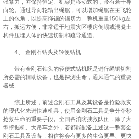
张紧力，并保持恒定。机架是移动式的，带有若干导
向轮。通过导向轮输出绳锯，可以增加绳锯在主飞轮
上的包角，以提高绳锯的锯切力。整机重量150kg左
右，搬运方便，非常适于地震灾区楼房倒塌或混凝土
构件压埋人体的快速切割和疏导通道。
4、 金刚石钻头及轻便钻机
带有金刚石钻头的轻便式钻机既是进行绳锯切割
所必需的辅助设备，也是探测生命，通风通气的重要
器械。
综上所述，前述金刚石工具及其设备是抢险救灾
的现代化先进快速机具，使用金刚石工具是争分夺秒
抢救生命的重要手段。全国各消防搜救队伍，除了大
型挖掘机、大吊车之外，若都能配备上述这一整套金
刚石工具及设备，相信将会有更多的生命更早、更快