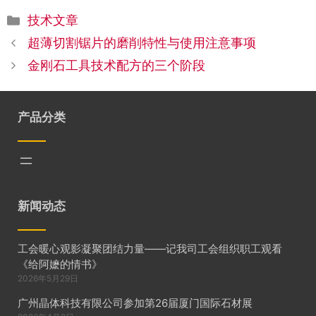
分
技术文章
类
超薄切割锯片的磨削特性与使用注意事项
金刚石工具技术配方的三个阶段
产品分类
新闻动态
工会暖心观影凝聚团结力量——记我司工会组织职工观看
《给阿嬷的情书》
2026年5月29日
广州晶体科技有限公司参加第26届厦门国际石材展