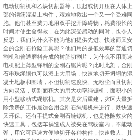
电动切割机和乙炔切割器等，顶起或切开压在人体上
部的钢筋混凝土构件，艰难地救出一个又一个受难同
胞。他们甚至费力地用双手挖开障碍物，耗费很长的
时间才使生命得救，在为此深受感动的同时，也令人
反思，我们为什么不能为他们提供先进、快速而又安
全的金刚石抢险工具呢？他们用的是低效率的普通切
割机和普通磨料合成的树脂切割片，为什么不用高速
电机配上薄型锋利的金刚石锯片呢？此时此刻，金刚
石串珠绳锯也可以派上大用场，快速地切开坍塌的混
凝土地板和围墙，不但切割速度快、无粉尘而且切割
方向灵活，切割面积大的用大功率绳锯机，面积小的
用小型移动式绳锯机。其次是灾后重建，灾区大量拆
除危房的工作最适合用金刚石绳锯机来进行，既快速
又环保。还有手提式金刚石链锯机，也是抢险救灾的
快速工具，包括车祸造成人被夹在驾驶室内，不能动
弹，用它可迅速方便地切开各种构件，快速救人。其