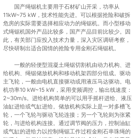
国产绳锯机主要用于石材矿山开采，功率从
11kW~75 kW，技术性能先进。可以根据抢险和破拆
危房的实际需要选择相应动力的绳锯机。而小型移动
式绳锯机国外产品比较多，国产产品目前比较少。因
此，有关部门应投入技术力量，深入灾区调研考察，
尽快研制出适合国情的抢险专用金刚石绳锯机。
一般的轻便型混凝土绳锯切割机由动力机构、进
给机构、绳锯储放机构和移动机架四部分组成。驱动
主飞轮，一般由电机直接驱动或用液压马达驱动。电
机功率10 kW~15 kW，采用变频调控，输出线速度：
2~30m/s。进给机构简单的可以用手摇杆进给、液压
油缸进给或气缸进给。储放机构实际上是一对多槽飞
轮，一个飞轮与驱动飞轮连接；另一个飞轮则为张紧
轮，与进给机构连接。通过调节阀的压力，控制油缸
或气缸的进给力以控制绳锯工作过程金刚石串珠绳的