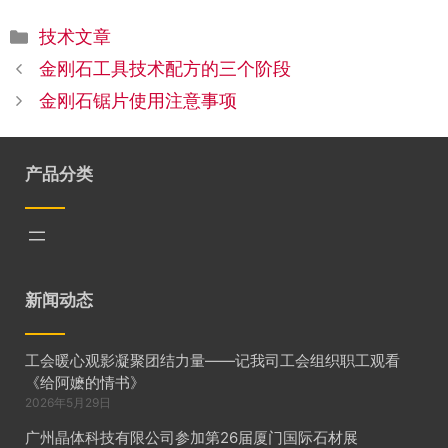
分
技术文章
类
金刚石工具技术配方的三个阶段
金刚石锯片使用注意事项
产品分类
新闻动态
工会暖心观影凝聚团结力量——记我司工会组织职工观看
《给阿嬷的情书》
2026年5月29日
广州晶体科技有限公司参加第26届厦门国际石材展