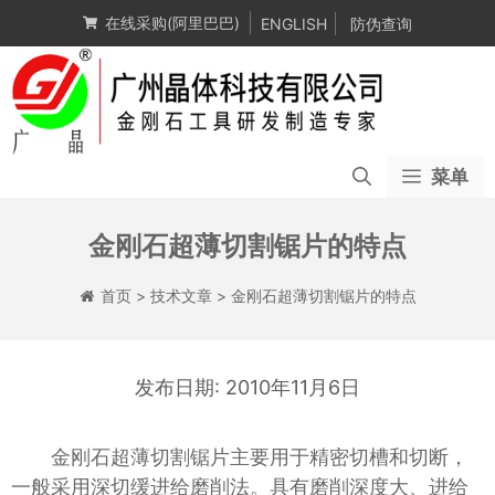
跳
在线采购(阿里巴巴)
ENGLISH
防伪查询
至
内
容
菜单
金刚石超薄切割锯片的特点
首页
>
技术文章
>
金刚石超薄切割锯片的特点
2010年11月6日
金刚石超薄切割锯片主要用于精密切槽和切断，
一般采用深切缓进给磨削法。具有磨削深度大、进给