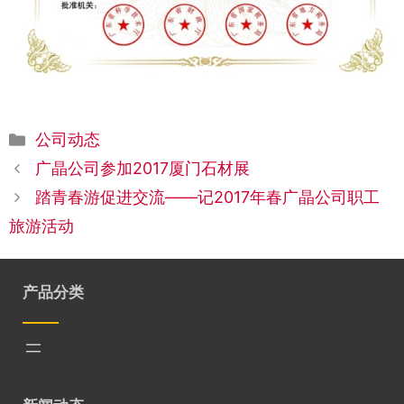
分
公司动态
类
广晶公司参加2017厦门石材展
踏青春游促进交流——记2017年春广晶公司职工
旅游活动
产品分类